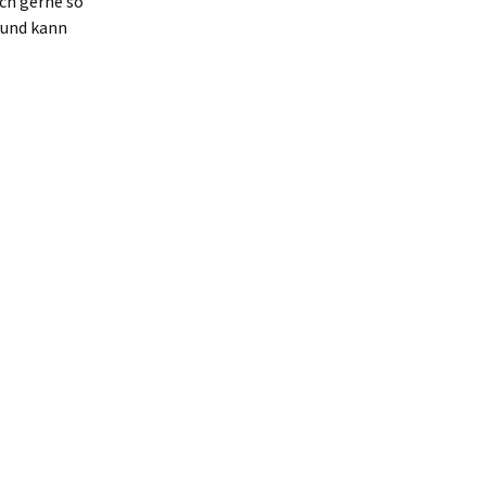
uch gerne so
 und kann