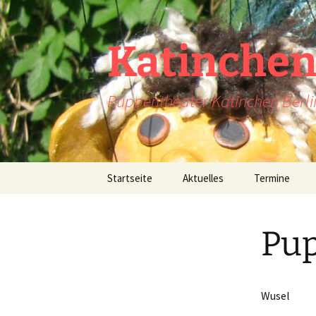
Katinche
Puppentheater Katinchen Berli
Zum
Startseite
Aktuelles
Termine
Inhalt
springen
Pu
Wusel