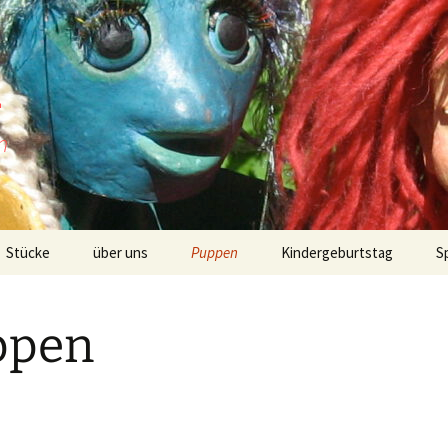
n
n
Stücke
über uns
Puppen
Kindergeburtstag
S
Wusel und das rote
K
Geheimnis
ppen
W
Wusel und der goldene
Ring
M
Wusel und das freche
Flämmchen