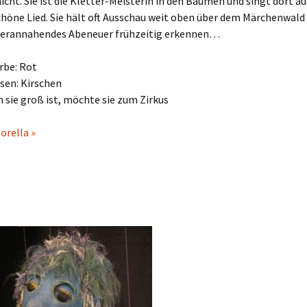
nicht. Sie ist die Kletter-Meisterin in den Bäumen und singt dort a
höne Lied. Sie hält oft Ausschau weit oben über dem Märchenwald
erannahendes Abeneuer frühzeitig erkennen…
rbe: Rot
sen: Kirschen
 sie groß ist, möchte sie zum Zirkus
orella »