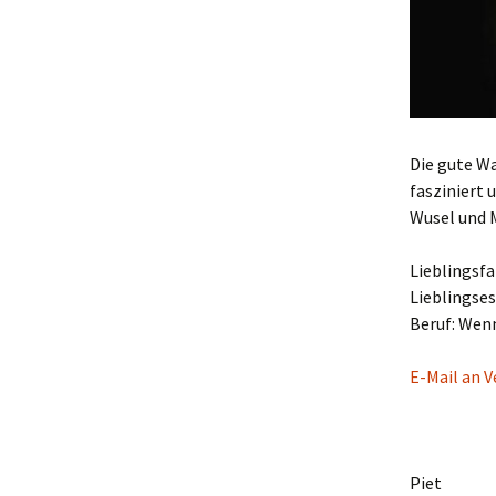
Die gute Wa
fasziniert 
Wusel und 
Lieblingsfa
Lieblingse
Beruf: Wen
E-Mail an V
Piet