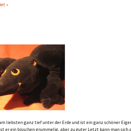
iet »
am liebsten ganz tief unter der Erde und ist ein ganz schöner Eige
t er ein bisschen grummelig, aber zu guter Letzt kann man sich a