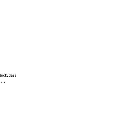
lück, dass
n …