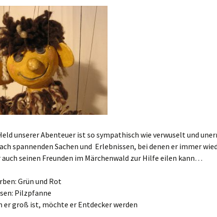
Wusel und seine Freunde
Wusel und der Fasching
Wusel und der
Osterspaß! Neu!
Wusel im Advent
Held unserer Abenteuer ist so sympathisch wie verwuselt und uner
nach spannenden Sachen und Erlebnissen, bei denen er immer wie
r auch seinen Freunden im Märchenwald zur Hilfe eilen kann…
rben: Grün und Rot
sen: Pilzpfanne
n er groß ist, möchte er Entdecker werden