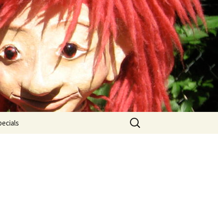
Suche
pecials
nach:
urse
orkshops
usik